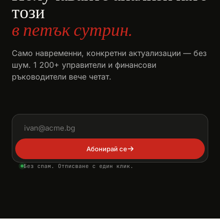
този
в петък сутрин.
Само навременни, конкретни актуализации — без
шум. 1 200+ управители и финансови
ръководители вече четат.
Имейл адрес
Абонирай се
Без спам. Отписване с един клик.