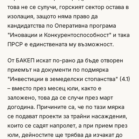
това не се сулучи, горският сектор остава в
изолация, защото няма право да
кандидатства по Оперативна програма
"Иновации и Конкурентоспособност" и така
ПРСР е единствената му възможност.
От БАКЕП искат по-рано да бъде отворен
приемът на документи по подмярка
"Инвестиции в земеделски стопанства" (4.1)
– вместо през месец юли, както е
заложено, това да се случи през март
догодина. Причините са, че по тази мярка
се подават проекти за трайни насаждения,
които се садят напролет, а при прием през
юли, дейностите ще трябва да изчакат до