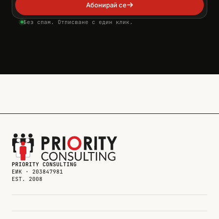
Абонирай се
Без спам. Отписване с един клик.
PRIORITY CONSULTING
ЕИК · 203847981
EST. 2008