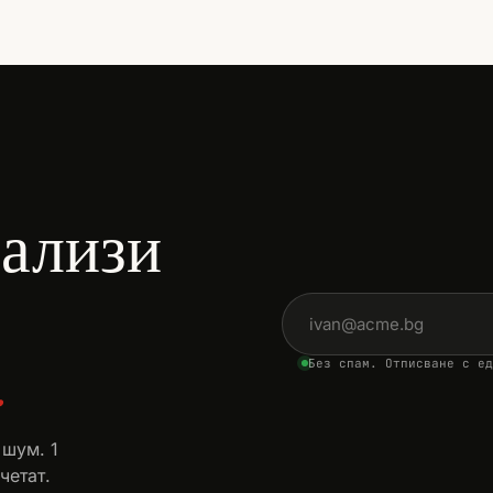
нализи
Имейл адрес
.
Без спам. Отписване с ед
 шум. 1
четат.