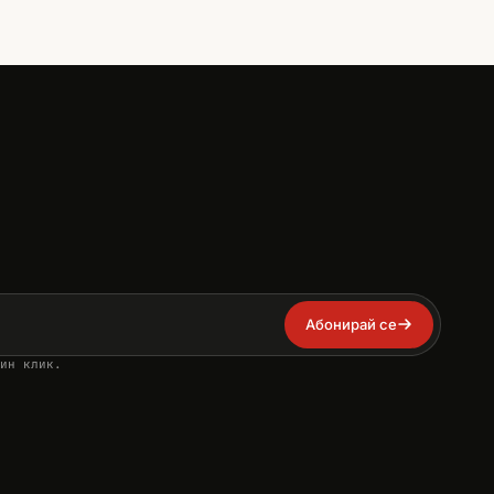
Абонирай се
ин клик.