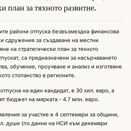
ки план за тяхното развитие.
ките райони отпуска безвъзмездна финансова
и сдружения за създаване на местни
не на стратегически план за тяхното
отпускат, са предназначени за насърчаването
ва, обучение, проучване и анализ и изготвяне
кото стопанство в регионите.
тпусна на един кандидат, е 30 хил. евро, а
ят бюджет на мярката - 4.7 млн. евро.
явления за участие е 4 септември за общини,
ил. души (по данни на НСИ към декември