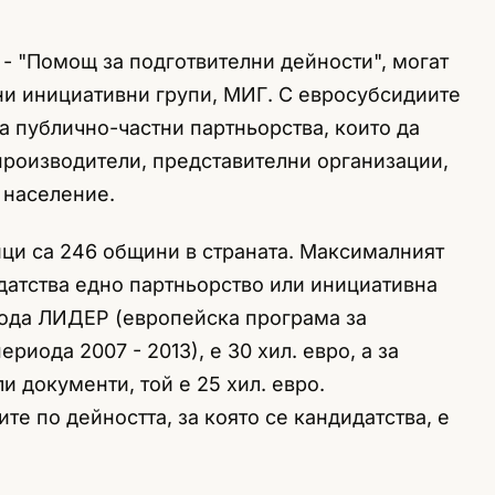
 - "Помощ за подготвителни дейности", могат
ни инициативни групи, МИГ. С евросубсидиите
а публично-частни партньорства, които да
роизводители, представителни организации,
 население.
ици са 246 общини в страната. Максималният
датства едно партньорство или инициативна
дхода ЛИДЕР (европейска програма за
риода 2007 - 2013), е 30 хил. евро, а за
и документи, той е 25 хил. евро.
те по дейността, за която се кандидатства, е