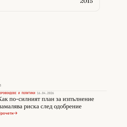
2015
3
ВРОФОНДОВЕ И ПОЛИТИКИ
·
16.04.2026
Как по-силният план за изпълнение
намалява риска след одобрение
рочети