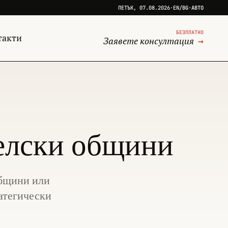
ПЕТЪК, 07.08.2026
·
EN
/
BG
·
АВТО
БЕЗПЛАТНО
такти
Заявете консултация
→
селски общини
общини или
ратегически