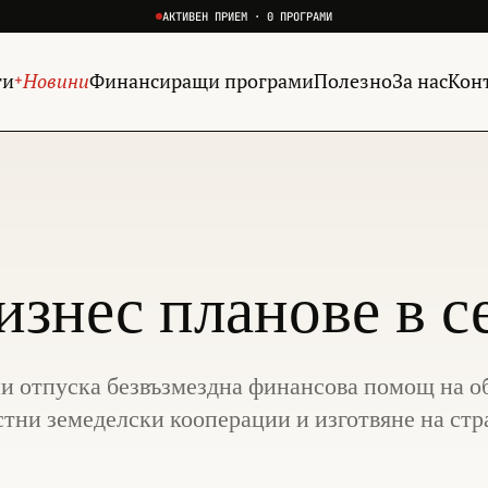
АКТИВЕН ПРИЕМ · 0 ПРОГРАМИ
ги
Новини
Финансиращи програми
Полезно
За нас
Кон
+
бизнес планове в 
они отпуска безвъзмездна финансова помощ на 
стни земеделски кооперации и изготвяне на ст