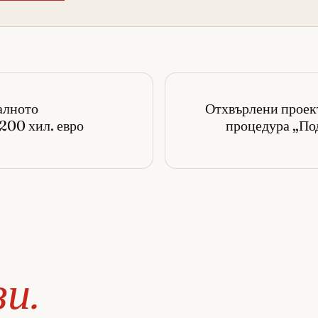
алното
Отхвърлени проект
200 хил. евро
процедура „Под
зи.