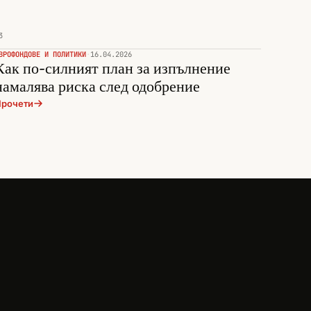
3
ВРОФОНДОВЕ И ПОЛИТИКИ
·
16.04.2026
Как по-силният план за изпълнение
намалява риска след одобрение
рочети