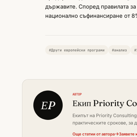
държавите. Според правилата за
национално съфинансиране от 8
#Други европейски програми
#анализ
#
АВТОР
Екип Priority C
ЕP
Екипът на Priority Consulti
практическите срокове, за 
Още статии от автора
Заявете 