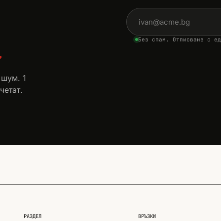
Имейл адрес
.
Без спам. Отписване с ед
 шум. 1
четат.
РАЗДЕЛ
ВРЪЗКИ