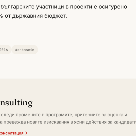
 българските участници в проекти е осигурено
% от държавния бюджет.
2016
#chbasein
onsulting
ng следи промените в програмите, критериите за оценка и
да превежда новите изисквания в ясни действия за кандидати
консултация