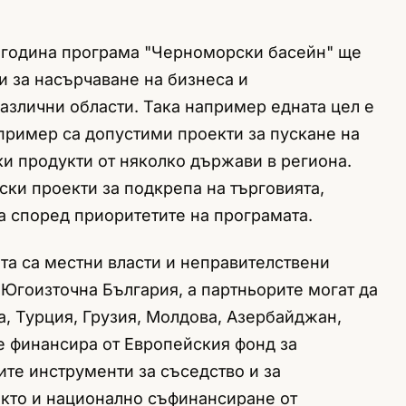
 година програма "Черноморски басейн" ще
 за насърчаване на бизнеса и
азлични области. Така например едната цел е
апример са допустими проекти за пускане на
ки продукти от няколко държави в региона.
ки проекти за подкрепа на търговията,
а според приоритетите на програмата.
та са местни власти и неправителствени
 Югоизточна България, а партньорите могат да
а, Турция, Грузия, Молдова, Азербайджан,
е финансира от Европейския фонд за
ите инструменти за съседство и за
кто и национално съфинансиране от