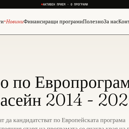
АКТИВЕН ПРИЕМ · 0 ПРОГРАМИ
ги
Новини
Финансиращи програми
Полезно
За нас
Кон
+
ро по Европрогра
асейн 2014 - 202
ат да кандидатстват по Европейската програма
оящия старт на програмата се очаква края на 