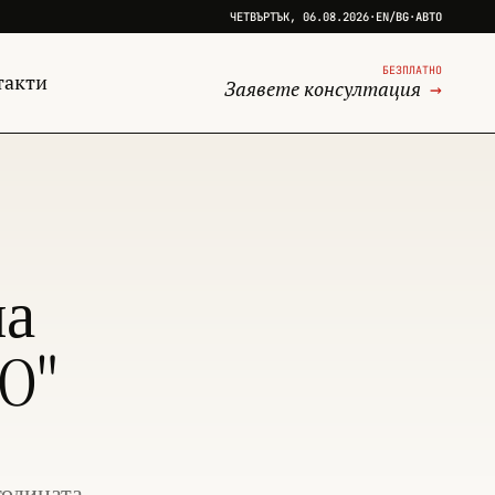
ЧЕТВЪРТЪК, 06.08.2026
·
EN
/
BG
·
АВТО
БЕЗПЛАТНО
такти
Заявете консултация
→
ма
0"
годината.