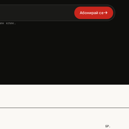
Абонирай се
ин клик.
БР.