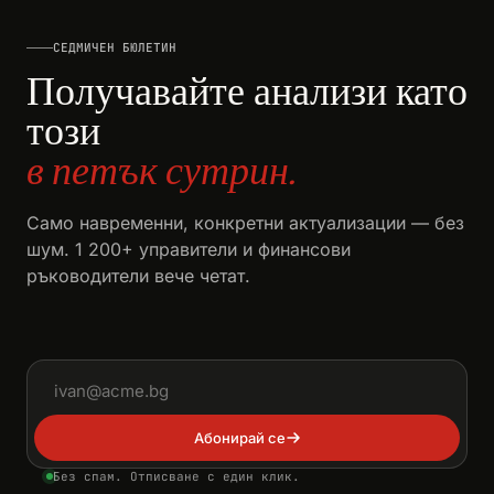
СЕДМИЧЕН БЮЛЕТИН
Получавайте анализи като
този
в петък сутрин.
Само навременни, конкретни актуализации — без
шум. 1 200+ управители и финансови
ръководители вече четат.
Имейл адрес
Абонирай се
Без спам. Отписване с един клик.