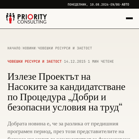
АВТО
ПОНЕДЕЛНИК, 10.08.2026
·
EN
/
BG
·
НАЧАЛО
/
НОВИНИ
/
ЧОВЕШКИ РЕСУРСИ И ЗАЕТОСТ
ЧОВЕШКИ РЕСУРСИ И ЗАЕТОСТ
·
14.12.2015
·
1 МИН ЧЕТЕНЕ
Излезе Проектът на
Насоките за кандидатстване
по Процедура „Добри и
безопасни условия на труд“
Добрата новина е, че за разлика от предишния
програмен период, през този представителите на
бизнеса ще могат да кандидатстват за финансиране