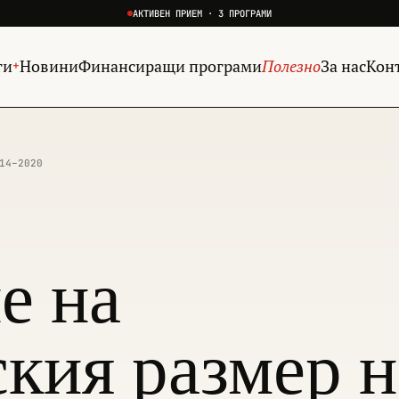
АКТИВЕН ПРИЕМ · 3 ПРОГРАМИ
ги
Новини
Финансиращи програми
Полезно
За нас
Кон
+
14–2020
е на
кия размер н