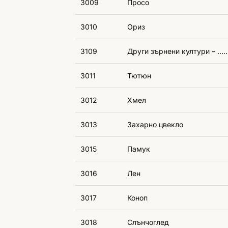
3009
Просо
3010
Ориз
3109
Други зърнени култури –
3011
Тютюн
3012
Хмел
3013
Захарно цвекло
3015
Памук
3016
Лен
3017
Коноп
3018
Слънчоглед