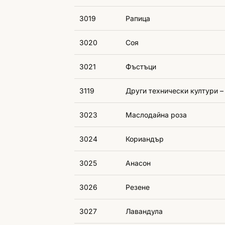
3019
Рапица
3020
Соя
3021
Фъстъци
3119
Други технически култури
3023
Маслодайна роза
3024
Кориандър
3025
Анасон
3026
Резене
3027
Лавандула