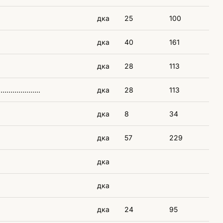
дка
25
100
дка
40
161
дка
28
113
 – ………………..
дка
28
113
дка
8
34
дка
57
229
дка
дка
дка
24
95