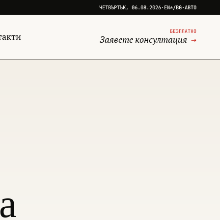
ЧЕТВЪРТЪК, 06.08.2026
·
EN*
/
BG
·
АВТО
БЕЗПЛАТНО
такти
Заявете консултация
→
а