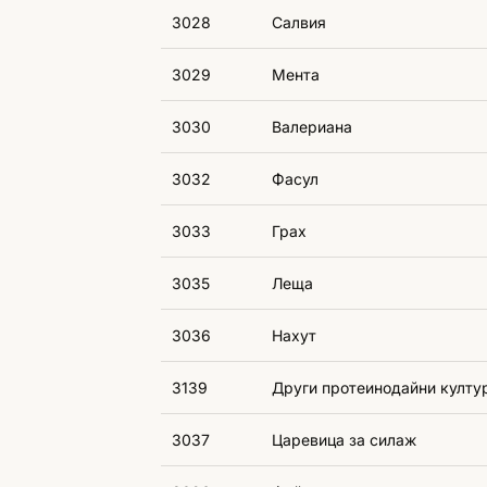
3028
Салвия
3029
Мента
3030
Валериана
3032
Фасул
3033
Грах
3035
Леща
3036
Нахут
3139
Други протеинодайни култ
3037
Царевица за силаж