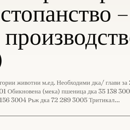
 стопанство –
 производств
)
егории животни м.ед. Необходими дка/ глави з
01 Обикновена (мека) пшеница дка 35 138 300
 156 3004 Ръж дка 72 289 3005 Тритикал…