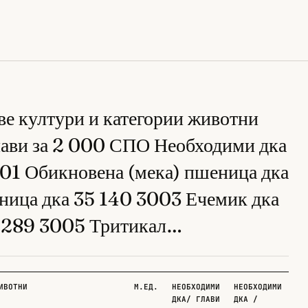
е култури и категории животни
лави за 2 000 СПО Необходими дка
001 Обикновена (мека) пшеница дка
ница дка 35 140 3003 Ечемик дка
2 289 3005 Тритикал…
ИВОТНИ
М.ЕД.
НЕОБХОДИМИ
НЕОБХОДИМИ
ДКА/ ГЛАВИ
ДКА /