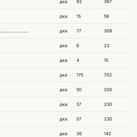
дка
92
367
дка
15
58
 ………………………..
дка
77
308
дка
6
23
дка
4
15
дка
175
702
дка
50
200
дка
57
230
дка
57
230
дка
36
142