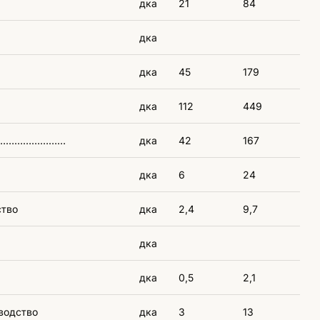
дка
21
84
дка
дка
45
179
дка
112
449
– ………………………
дка
42
167
дка
6
24
ство
дка
2,4
9,7
дка
дка
0,5
2,1
водство
дка
3
13