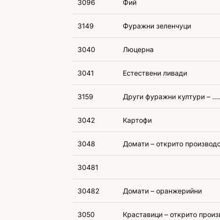
3096
Фий
3149
Фуражни зеленчуци
3040
Люцерна
3041
Естествени ливади
3159
Други фуражни култури 
3042
Картофи
3048
Домати – открито производ
30481
30482
Домати – оранжерийни
3050
Краставици – открито произ