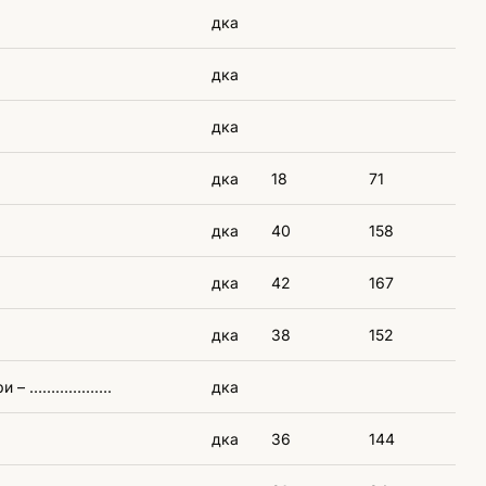
дка
дка
дка
дка
18
71
дка
40
158
дка
42
167
дка
38
152
ури – ……………….
дка
дка
36
144