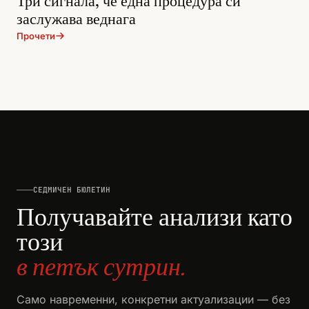
Три сигнала, че една процедура си
заслужава веднага
Прочети
СЕДМИЧЕН БЮЛЕТИН
Получавайте анализи като
този
в петък сутрин.
Само навременни, конкретни актуализации — без