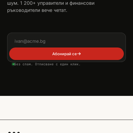
шум. 1 200+ управители и финансови
ръководители вече четат.
Имейл адрес
Абонирай се
Без спам. Отписване с един клик.