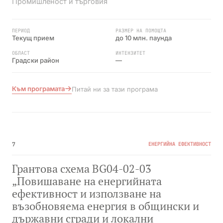
Промишленост и търговия
ПЕРИОД
РАЗМЕР НА ПОМОЩТА
Текущ прием
до 10 млн. паунда
ОБЛАСТ
ИНТЕНЗИТЕТ
Градски район
—
Към програмата
Питай ни за тази програма
№05
ПРИКЛЮЧИЛА
7
ЕНЕРГИЙНА ЕФЕКТИВНОСТ
Грантова схема BG04-02-03
„Повишаване на енергийната
ефективност и използване на
възобновяема енергия в общински и
държавни сгради и локални