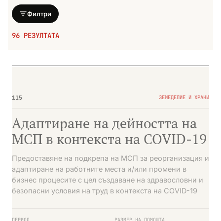
Филтри
96 РЕЗУЛТАТА
№01
ПРИКЛЮЧИЛА
115
ЗЕМЕДЕЛИЕ И ХРАНИ
Адаптиране на дейността на
МСП в контекста на COVID-19
Предоставяне на подкрепа на МСП за реорганизация и
адаптиране на работните места и/или промени в
бизнес процесите с цел създаване на здравословни и
безопасни условия на труд в контекста на COVID-19
ПЕРИОД
РАЗМЕР НА ПОМОЩТА