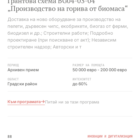
Грантова схема BG04-03-04
„Производство на горива от биомаса“
Доставка на ново оборудване за производство на
пелети, дървесен чипс, екобрикети, биогаз от ферми,
биодизел и др.; Строителни работи; Подробно
проектиране (при поискване от акт); Независим
строителен надзор; Авторски и т
ПЕРИОД
РАЗМЕР НА ПОМОЩТА
Архивен прием
50 000 евро - 200 000 евро
ОБЛАСТ
ИНТЕНЗИТЕТ
Градски район
до 60%
Към програмата
Питай ни за тази програма
№07
ПРИКЛЮЧИЛА
88
ИНОВАЦИИ И ДИГИТАЛИЗАЦИЯ