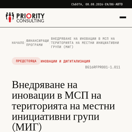
АВТО
СЪБОТА, 08.08.2026
·
EN
/
BG
·
ВНЕДРЯВАНЕ НА ИНОВАЦИИ В МСП НА
ФИНАНСИРАЩИ
НАЧАЛО
/
/
ТЕРИТОРИЯТА НА МЕСТНИ ИНИЦИАТИВНИ
ПРОГРАМИ
ГРУПИ (МИГ)
ИНОВАЦИИ И ДИГИТАЛИЗАЦИЯ
ПРЕДСТОЯЩА
BG16RFPR001-1.011
Внедряване на
иновации в МСП на
територията на местни
инициативни групи
(МИГ)