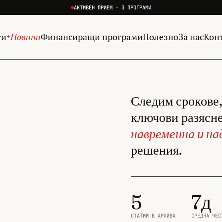
АКТИВЕН ПРИЕМ · 3 ПРОГРАМИ
ги
Новини
Финансиращи програми
Полезно
За нас
Кон
+
Следим срокове,
ключови разясне
навременна и н
решения.
5
7д
СТАТИИ В АРХИВА
СРЕДНА ЧЕС