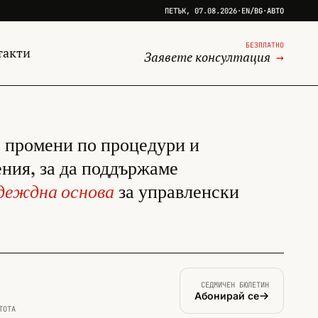
ПЕТЪК, 07.08.2026
·
EN
/
BG
·
АВТО
БЕЗПЛАТНО
такти
Заявете консултация
→
 промени по процедури и
ния, за да поддържаме
адеждна основа
за управленски
СЕДМИЧЕН БЮЛЕТИН
Абонирай се
ТОТА