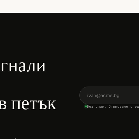
игнали
Имейл адрес
в петък
Без спам. Отписване с ед