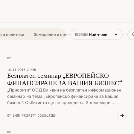
 и политики
Земеделие и селски райони
Иновации и конк
ПОДРЕДИ
02
ПРИОРИТИ И СЪБИТИЯ
18.11.2015
·
2 МИН
Безплатен семинар „ЕВРОПЕЙСКО
ФИНАНСИРАНЕ ЗА ВАШИЯ БИЗНЕС“
„Приорити“ ООД Ви кани на безплатен информационен
семинар на тема „Европейско финансиране за Вашия
бизнес“. Събитието ще се проведе на 3 декември
(четвъртък) от 10.00 ч.
ОТ ЕКИП PRIORITY CONSULTING
05