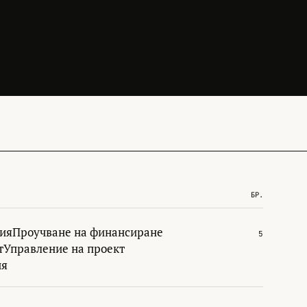
БР.
ция
Проучване на финансиране
5
т
Управление на проект
ия