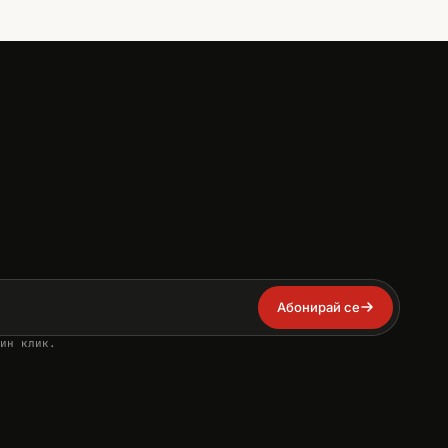
Абонирай се
ин клик.