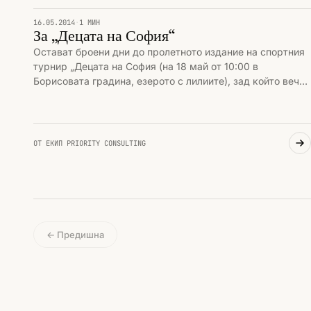
ПРИОРИТИ И СЪБИТИЯ
16.05.2014
·
1 МИН
За „Децата на София“
Остават броени дни до пролетното издание на спортния
турнир „Децата на София (на 18 май от 10:00 в
Борисовата градина, езерото с лилиите), зад който вече
осма година пор…
ОТ ЕКИП PRIORITY CONSULTING
← Предишна