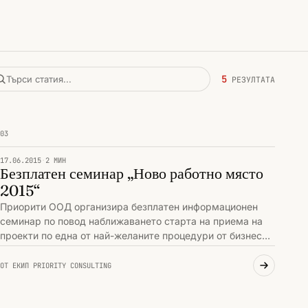
5
урентоспособност
План за възстановяване
Приорити и съби
РЕЗУЛТАТА
Търсене
03
ПРИОРИТИ И СЪБИТИЯ
17.06.2015
·
2 МИН
Безплатен семинар „Ново работно място
2015“
Приорити ООД организира безплатен информационен
семинар по повод наближаването старта на приема на
проекти по една от най-желаните процедури от бизнеса -
„Ново работно м…
ОТ ЕКИП PRIORITY CONSULTING