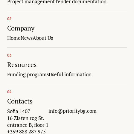
Project management
Tender documentation
02
Company
Home
News
About Us
03
Resources
Funding programs
Useful information
04
Contacts
info@prioritybg.com
Sofia 1407
16 Zlaten rog St.
entrance B, floor 1
+359 888 287 975